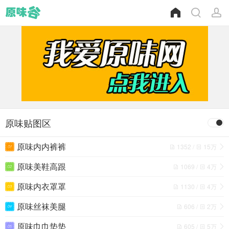
原味贴图区
原味内内裤裤
1352 /
15万
原味美鞋高跟
1069 /
4万
原味内衣罩罩
1130 /
4万
原味丝袜美腿
606 /
2万
原味巾巾垫垫
605 /
5万