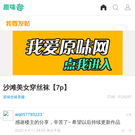
沙滩美女穿丝袜【7p】
原味丝袜美腿
86
29297
wq657793223
21#
感谢楼主的分享，辛苦了~ 希望以后持续更新作品
2022-4-9 11:34:20 来自手机