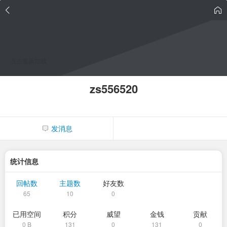
点击重新加载
zs556520
发消息
统计信息
回帖数
主题数
好友数
65
10
0
已用空间
积分
威望
金钱
贡献
0 B
131
0
131
0