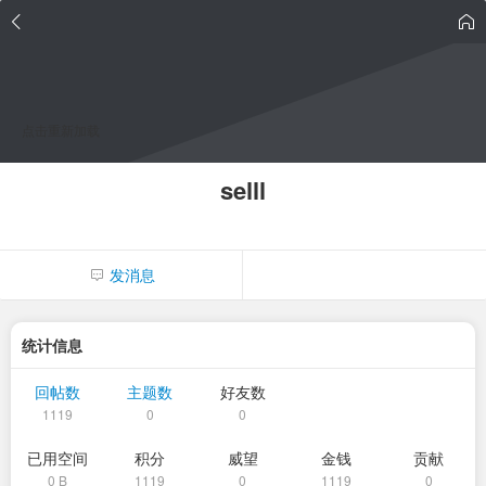
点击重新加载
selll
发消息
统计信息
回帖数
主题数
好友数
1119
0
0
已用空间
积分
威望
金钱
贡献
0 B
1119
0
1119
0