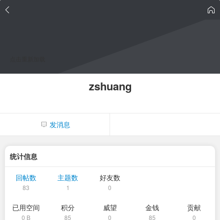
点击重新加载
zshuang
发消息
统计信息
回帖数
主题数
好友数
83
1
0
已用空间
积分
威望
金钱
贡献
0 B
85
0
85
0