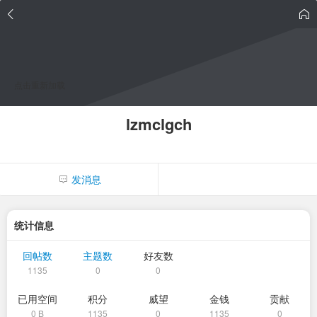
点击重新加载
lzmclgch
发消息
统计信息
回帖数
主题数
好友数
1135
0
0
已用空间
积分
威望
金钱
贡献
0 B
1135
0
1135
0