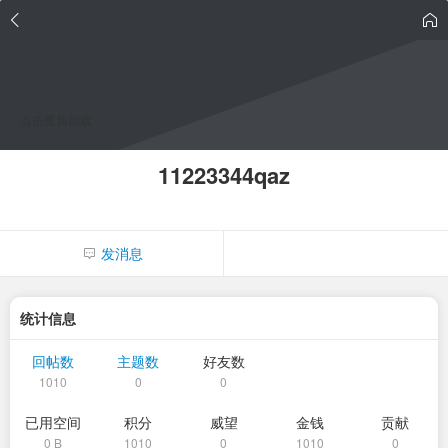
点击重新加载
11223344qaz
发消息
统计信息
回帖数
主题数
好友数
1010
0
0
已用空间
积分
威望
金钱
贡献
0 B
1010
0
1010
0