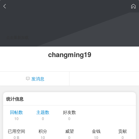
点击重新加载
changming19
发消息
统计信息
回帖数
主题数
好友数
10
0
0
已用空间
积分
威望
金钱
贡献
0 B
10
0
10
0