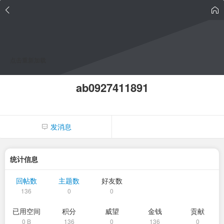
点击重新加载
ab0927411891
发消息
统计信息
回帖数
主题数
好友数
136
0
0
已用空间
积分
威望
金钱
贡献
0 B
136
0
136
0