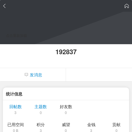
点击重新加载
192837
发消息
统计信息
回帖数
主题数
好友数
3
0
0
已用空间
积分
威望
金钱
贡献
0 B
3
0
3
0