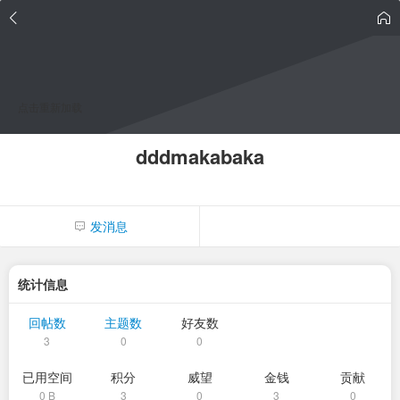
点击重新加载
dddmakabaka
发消息
统计信息
回帖数
主题数
好友数
3
0
0
已用空间
积分
威望
金钱
贡献
0 B
3
0
3
0