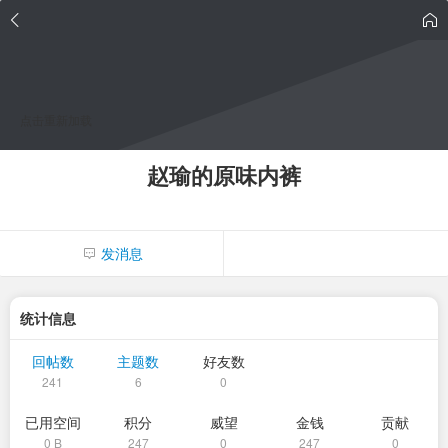
点击重新加载
赵瑜的原味内裤
发消息
统计信息
回帖数
主题数
好友数
241
6
0
已用空间
积分
威望
金钱
贡献
0 B
247
0
247
0