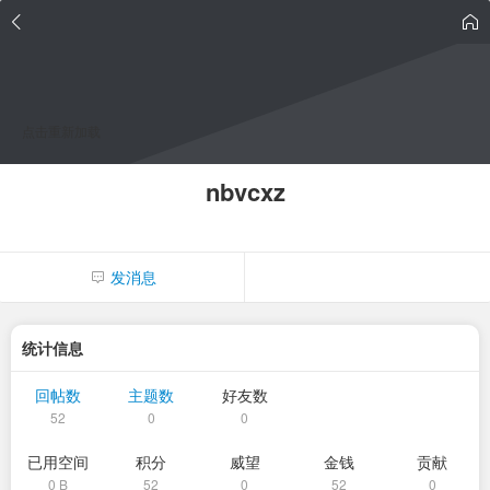
点击重新加载
nbvcxz
发消息
统计信息
回帖数
主题数
好友数
52
0
0
已用空间
积分
威望
金钱
贡献
0 B
52
0
52
0