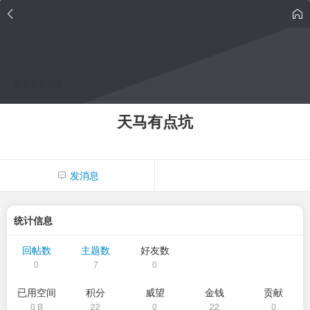
点击重新加载
天马有点坑
发消息
统计信息
回帖数
主题数
好友数
0
7
0
已用空间
积分
威望
金钱
贡献
0 B
22
0
22
0