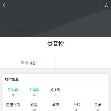
点击重新加载
焚音控
发消息
统计信息
回帖数
主题数
好友数
0
36
0
已用空间
积分
威望
金钱
贡献
0 B
90
0
90
0