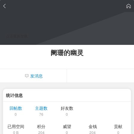
点击重新加载
阑珊的幽灵
发消息
统计信息
回帖数
主题数
好友数
0
76
0
已用空间
积分
威望
金钱
贡献
0 B
204
0
204
0