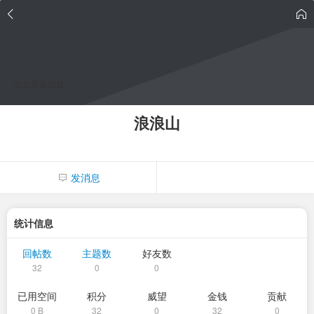
点击重新加载
浪浪山
发消息
统计信息
回帖数
主题数
好友数
32
0
0
已用空间
积分
威望
金钱
贡献
0 B
32
0
32
0