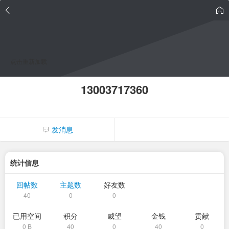
点击重新加载
13003717360
发消息
统计信息
回帖数
主题数
好友数
40
0
0
已用空间
积分
威望
金钱
贡献
0 B
40
0
40
0