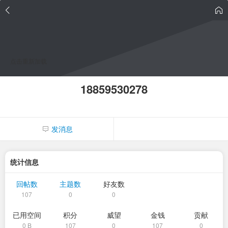
点击重新加载
18859530278
发消息
统计信息
回帖数
主题数
好友数
107
0
0
已用空间
积分
威望
金钱
贡献
0 B
107
0
107
0