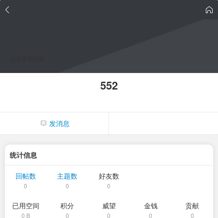
点击重新加载
552
发消息
统计信息
回帖数
主题数
好友数
0
0
0
已用空间
积分
威望
金钱
贡献
0 B
0
0
0
0