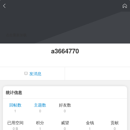
点击重新加载
a3664770
发消息
统计信息
回帖数
主题数
好友数
1
0
0
已用空间
积分
威望
金钱
贡献
0 B
1
0
1
0