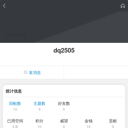
点击重新加载
dq2505
发消息
统计信息
回帖数
主题数
好友数
10
0
0
已用空间
积分
威望
金钱
贡献
0 B
10
0
10
0