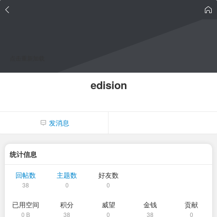
点击重新加载
edision
发消息
统计信息
回帖数
主题数
好友数
38
0
0
已用空间
积分
威望
金钱
贡献
0 B
38
0
38
0