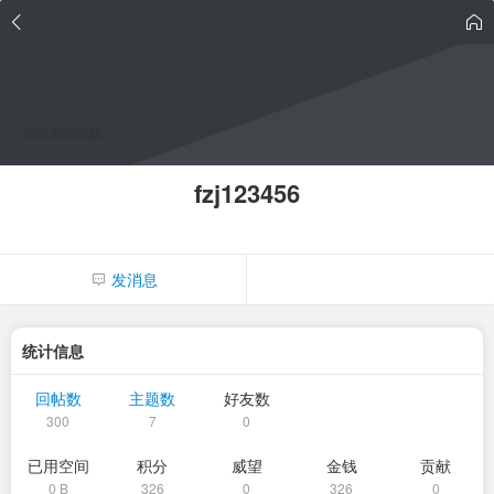
点击重新加载
fzj123456
发消息
统计信息
回帖数
主题数
好友数
300
7
0
已用空间
积分
威望
金钱
贡献
0 B
326
0
326
0