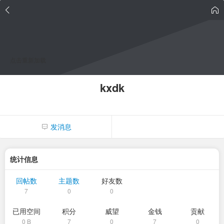
点击重新加载
kxdk
发消息
统计信息
回帖数
主题数
好友数
7
0
0
已用空间
积分
威望
金钱
贡献
0 B
7
0
7
0