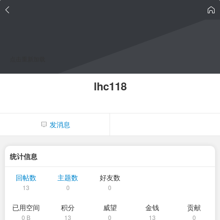
点击重新加载
lhc118
发消息
统计信息
回帖数
主题数
好友数
13
0
0
已用空间
积分
威望
金钱
贡献
0 B
13
0
13
0