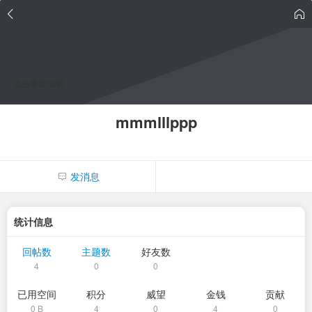
点击重新加载
mmmlllppp
发消息
统计信息
回帖数
主题数
好友数
4
0
0
已用空间
积分
威望
金钱
贡献
0 B
4
0
4
0