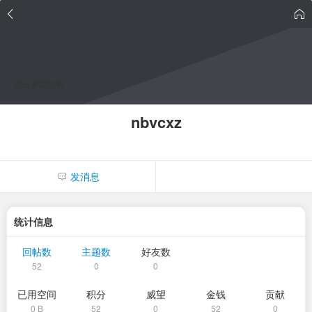
点击重新加载
nbvcxz
发消息
统计信息
回帖数
主题数
好友数
52
0
0
已用空间
积分
威望
金钱
贡献
0 B
52
0
52
0