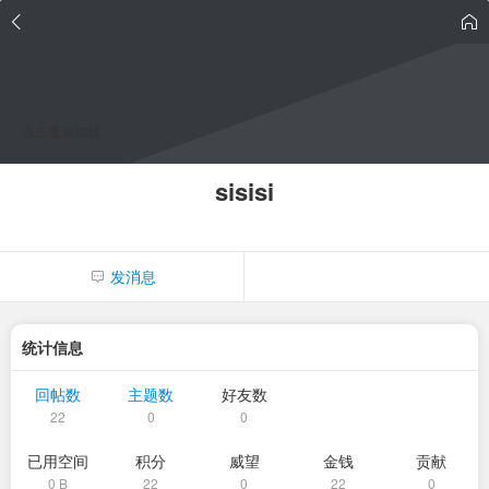
点击重新加载
sisisi
发消息
统计信息
回帖数
主题数
好友数
22
0
0
已用空间
积分
威望
金钱
贡献
0 B
22
0
22
0