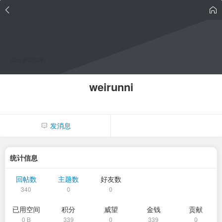
点击重新加载
weirunni
发消息
统计信息
回帖数
主题数
好友数
340
0
0
已用空间
积分
威望
金钱
贡献
0 B
339
0
339
0