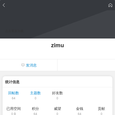
点击重新加载
zimu
发消息
统计信息
回帖数
主题数
好友数
64
0
0
已用空间
积分
威望
金钱
贡献
0 B
64
0
64
0