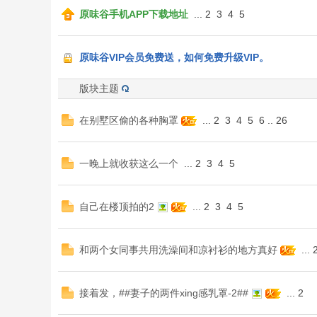
原味谷手机APP下载地址
...
2
3
4
5
味
原味谷VIP会员免费送，如何免费升级VIP。
版块主题
在别墅区偷的各种胸罩
...
2
3
4
5
6
..
26
谷
一晚上就收获这么一个
...
2
3
4
5
自己在楼顶拍的2
...
2
3
4
5
和两个女同事共用洗澡间和凉衬衫的地方真好
...
接着发，##妻子的两件xing感乳罩-2##
...
2