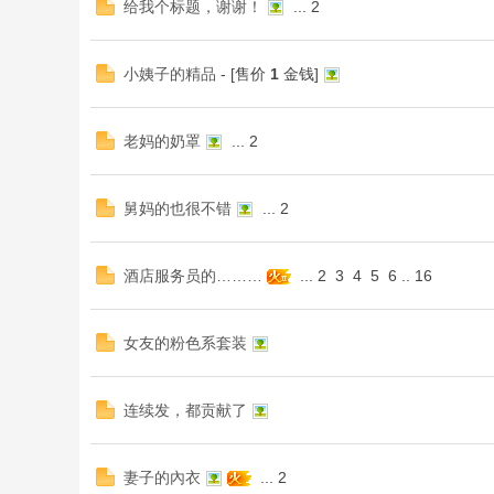
给我个标题，谢谢！
...
2
小姨子的精品
- [售价
1
金钱]
老妈的奶罩
...
2
舅妈的也很不错
...
2
酒店服务员的………
...
2
3
4
5
6
..
16
女友的粉色系套装
连续发，都贡献了
妻子的內衣
...
2