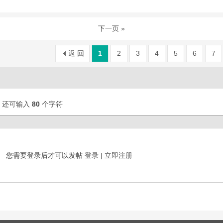
下一页 »
返 回
1
2
3
4
5
6
7
还可输入
80
个字符
您需要登录后才可以发帖
登录
|
立即注册