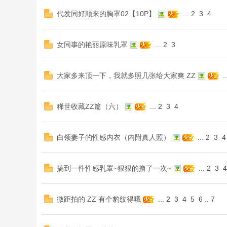
代发同好顺来的胸罩02【10P】
...
2
3
4
女同事的艳丽原味乳罩
...
2
3
大家多来顶一下，我就多照几张给大家爽 ZZ
..
稀世收藏ZZ篇（六）
...
2
3
4
白领妻子的性感内衣（内附真人照）
...
2
3
4
搞到一件性感乳罩~狠狠的撸了一次~
...
2
3
4
微距拍的 ZZ 有个豹纹得哦
...
2
3
4
5
6
..
7