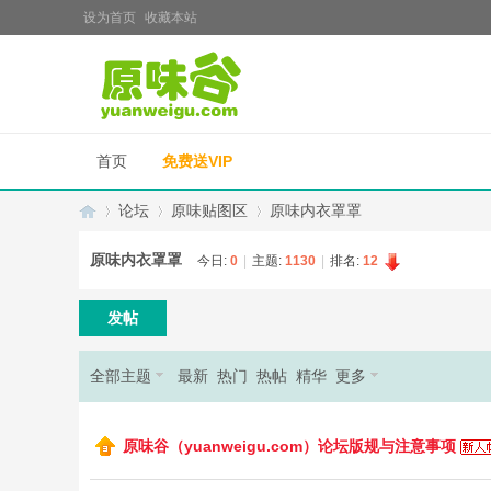
设为首页
收藏本站
首页
免费送VIP
论坛
原味贴图区
原味内衣罩罩
原味内衣罩罩
今日:
0
|
主题:
1130
|
排名:
12
原
»
›
›
发帖
全部主题
最新
热门
热帖
精华
更多
原味谷（yuanweigu.com）论坛版规与注意事项