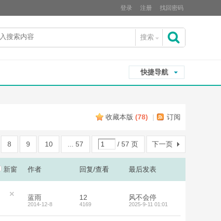
登录
注册
找回密码
搜索
搜
快捷导航
索
收藏本版
(
78
)
|
订阅
8
9
10
... 57
/ 57 页
下一页
新窗
作者
回复/查看
最后发表
蓝雨
12
风不会停
2014-12-8
4169
2025-9-11 01:01