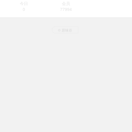
今日
会员
0
77994
© 原味谷