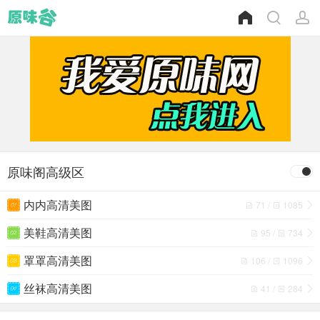
原味阁高级区
内内高清美图
71 /
1085
美鞋高清美图
95 /
734
罩罩高清美图
106 /
1096
丝袜高清美图
41 /
284