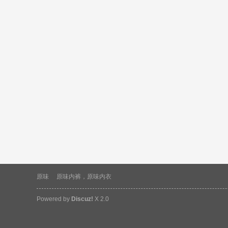
味
谷
原味
原味内裤，原味内衣
Powered by
Discuz!
X 2.0