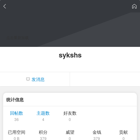
点击重新加载
sykshs
发消息
统计信息
回帖数
主题数
好友数
36
4
0
已用空间
积分
威望
金钱
贡献
0 B
379
0
379
0