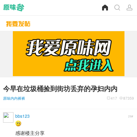
今早在垃圾桶捡到街坊丢弃的孕妇内内
原味内内裤裤
417
87359
bbs123
26#
感谢楼主分享