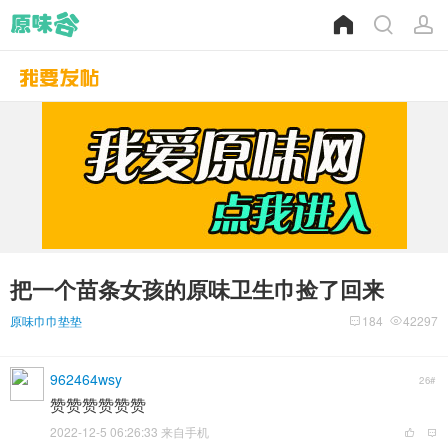
把一个苗条女孩的原味卫生巾捡了回来
原味巾巾垫垫
184
42297
962464wsy
26#
赞赞赞赞赞赞
2022-12-5 06:26:33 来自手机