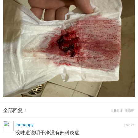
全部回复
3
看全部
倒序
thehappy
沙发
2#
没味道说明干净没有妇科炎症