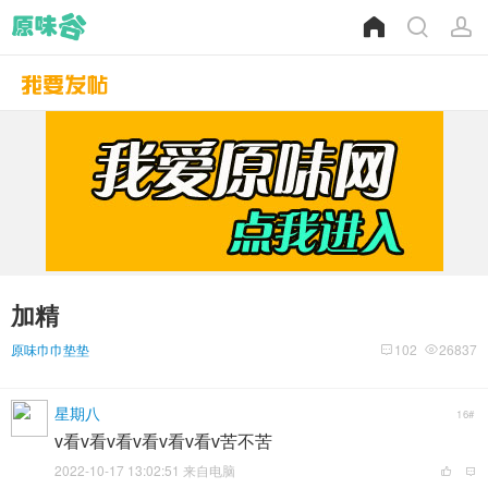
加精
原味巾巾垫垫
102
26837
星期八
16#
v看v看v看v看v看v看v苦不苦
2022-10-17 13:02:51 来自电脑