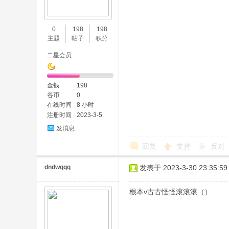
味
0
198
198
主题
帖子
积分
二星会员
金钱
198
谷币
0
在线时间
8 小时
注册时间
2023-3-5
谷
发消息
回复
支持
反对
dndwqqq
发表于 2023-3-30 23:35:59
根本v古古怪怪滚滚滚（）