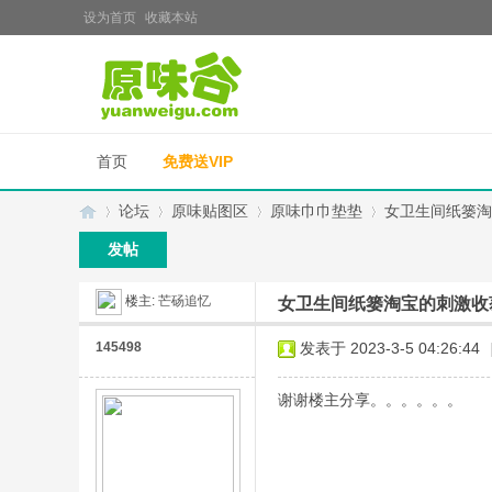
设为首页
收藏本站
首页
免费送VIP
论坛
原味贴图区
原味巾巾垫垫
女卫生间纸篓淘
发帖
楼主:
芒砀追忆
女卫生间纸篓淘宝的刺激收
原
»
›
›
›
145498
发表于 2023-3-5 04:26:44
谢谢楼主分享。。。。。。