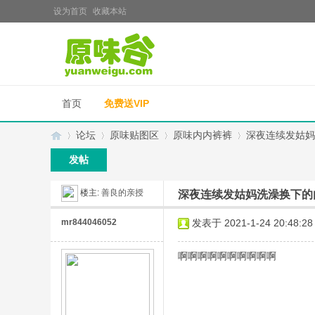
设为首页
收藏本站
首页
免费送VIP
论坛
原味贴图区
原味内内裤裤
深夜连续发姑妈
发帖
楼主:
善良的亲授
深夜连续发姑妈洗澡换下的内
原
»
›
›
›
mr844046052
发表于 2021-1-24 20:48:28
啊啊啊啊啊啊啊啊啊啊