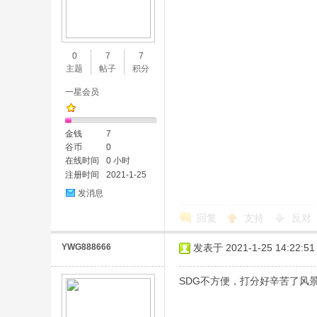
0
7
7
主题
帖子
积分
一星会员
金钱
7
谷币
0
在线时间
0 小时
注册时间
2021-1-25
发消息
回复
支持
反对
YWG888666
发表于 2021-1-25 14:22:51
SDG不方便，打分好辛苦了风