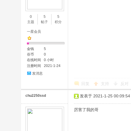
味
0
5
5
主题
帖子
积分
一星会员
金钱
5
谷币
0
在线时间
0 小时
注册时间
2021-1-24
谷
发消息
回复
支持
反对
chu2250ssd
发表于 2021-1-25 00:09:54
厉害了我的哥