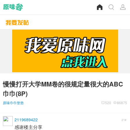
慢慢打开大学MM卷的很规定量很大的ABC
巾巾(8P)
原味巾巾垫垫
520
86875
2119689422
21#
感谢楼主分享