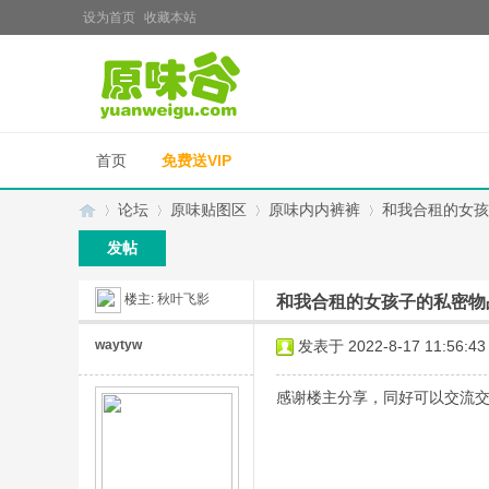
设为首页
收藏本站
首页
免费送VIP
论坛
原味贴图区
原味内内裤裤
和我合租的女孩
发帖
楼主:
秋叶飞影
和我合租的女孩子的私密物
原
»
›
›
›
waytyw
发表于 2022-8-17 11:56:43
感谢楼主分享，同好可以交流