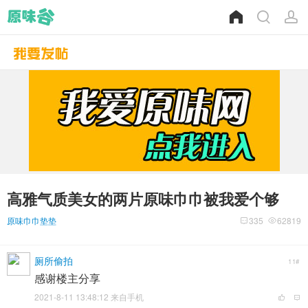
高雅气质美女的两片原味巾巾被我爱个够
原味巾巾垫垫
335
62819
厕所偷拍
11#
感谢楼主分享
2021-8-11 13:48:12 来自手机