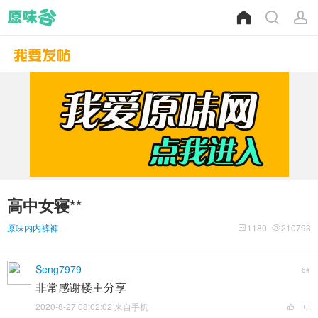
高中女寝**
原味内内裤裤
1180
210793
Seng7979
6#
非常感谢楼主分享
2020-8-27 08:02:02 来自手机