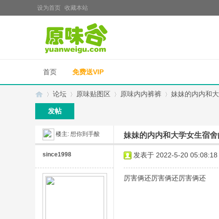
设为首页
收藏本站
首页
免费送VIP
论坛
原味贴图区
原味内内裤裤
妹妹的内内和大
发帖
楼主:
想你到手酸
妹妹的内内和大学女生宿舍
原
»
›
›
›
since1998
发表于 2022-5-20 05:08:18
厉害俩还厉害俩还厉害俩还