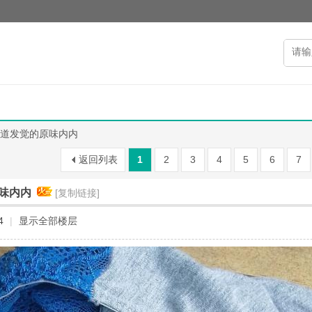
道发觉的原味内内
返回列表
1
2
3
4
5
6
7
味内内
[复制链接]
4
|
显示全部楼层