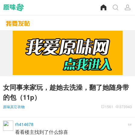
女同事来家玩，趁她去洗澡，翻了她随身带
的包（11p）
原味其它衣物
1561
373943
rh414678
6#
看看楼主找到了什么惊喜