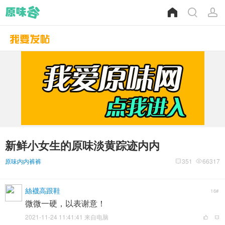
新鲜小女生的原味淡黄踪迹内内
原味内内裤裤
351
66317
絲襪高跟鞋
16#
微微一硬，以表谢意！
2021-11-24 11:41:41 来自电脑