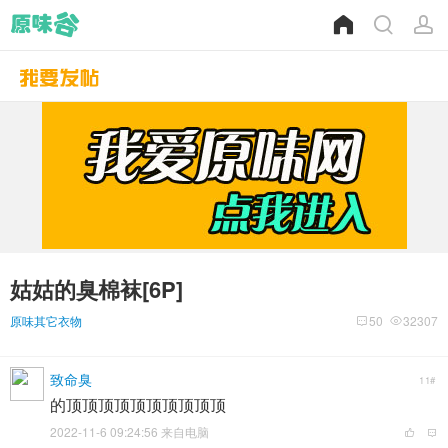
姑姑的臭棉袜[6P]
原味其它衣物
50
32307
致命臭
11#
的顶顶顶顶顶顶顶顶顶顶
2022-11-6 09:24:56 来自电脑